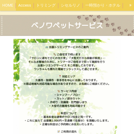
»
HOME
Access
トリミング
シセルリノ
一時預かり・ホテル
出張トリミング
ベノワペットサービス